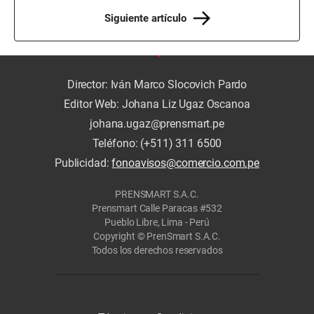
Siguiente artículo
Director: Iván Marco Slocovich Pardo
Editor Web: Johana Liz Ugaz Oscanoa
johana.ugaz@prensmart.pe
Teléfono: (+511) 311 6500
Publicidad:
fonoavisos@comercio.com.pe
PRENSMART S.A.C.
Prensmart Calle Paracas #532
Pueblo Libre, Lima - Perú
Copyright © PrenSmart S.A.C.
Todos los derechos reservados