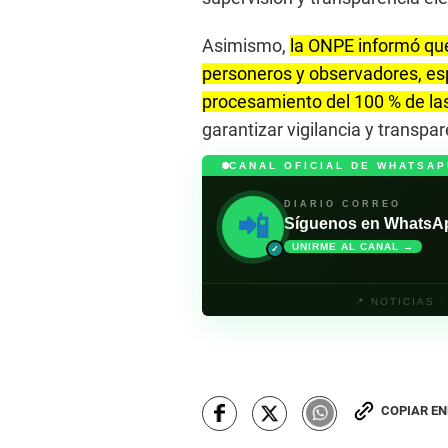
Asimismo,
la ONPE informó que
personeros y observadores, es
procesamiento del 100 % de las
garantizar vigilancia y transpa
CANAL OFICIAL DE WHATSAP
DIARIO CORREO
📲
Síguenos en WhatsApp 
UNIRME AL CANAL →
✓
📍 NOTICIAS 
COPIAR E