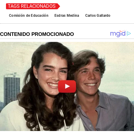
i
n
TAGS RELACIONADOS
u
t
Comisión de Educación
Esdras Medina
Carlos Gallardo
e
,
4
1
s
e
c
o
n
d
s