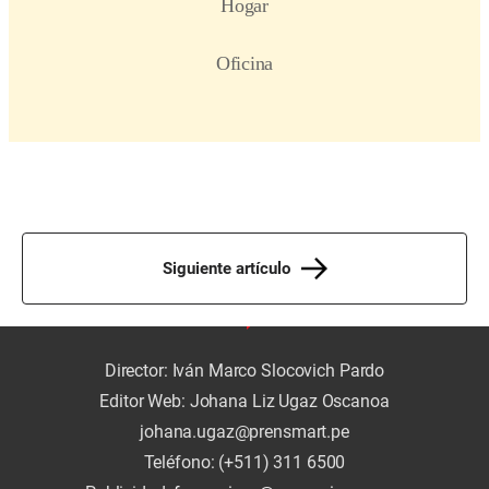
Siguiente artículo
Director: Iván Marco Slocovich Pardo
Editor Web: Johana Liz Ugaz Oscanoa
johana.ugaz@prensmart.pe
Teléfono: (+511) 311 6500