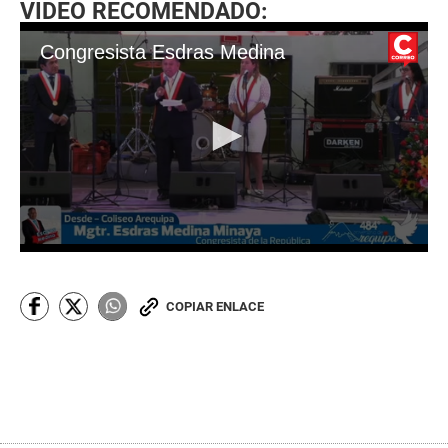
VIDEO RECOMENDADO:
Congresista Esdras Medina
0
s
e
c
COPIAR ENLACE
o
n
d
s
o
f
1
m