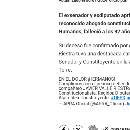
Actualizado el 06/07/2024, 04:30 p.m.
El exsenador y exdiputado apr
reconocido abogado constituci
Humanos, falleció a los 92 año
Su deceso fue confirmado por el
Riestra tuvo una destacada car
Senador y Constituyente en la 
Torre.
EN EL DOLOR ¡HERMANOS!
Cumplimos con el penoso deber de i
compañero JAVIER VALLE RIEST
Constitucionalista, Regidor, Diputa
Asamblea Constituyente.
#QEPD
p
— APRA Oficial (@APRA_Oficial)
Ju
COPIAR E