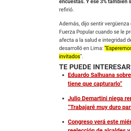
encuestas. Y ese 3% también s
refirió.
Además, dijo sentir vergüenza c
Fuerza Popular cuando se le p
afecta a la salud e integridad 
desarrolló en Lima:
“Esperemos
invitados
”.
TE PUEDE INTERESAR
Eduardo Salhuana sobre N
tiene que capturarlo”
Julio Demartini niega r
“Trabajaré muy duro para
Congreso verá este miér
reelección de alcaldes 