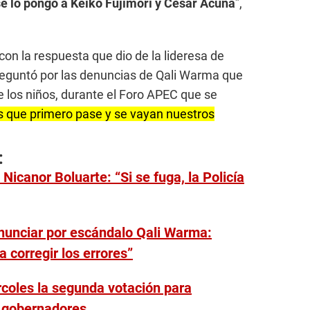
e lo pongo a Keiko Fujimori y César Acuña
”,
on la respuesta que dio de la lideresa de
reguntó por las denuncias de Qali Warma que
de los niños, durante el Foro APEC que se
 que primero pase y se vayan nuestros
:
icanor Boluarte: “Si se fuga, la Policía
enunciar por escándalo Qali Warma:
 corregir los errores”
coles la segunda votación para
y gobernadores