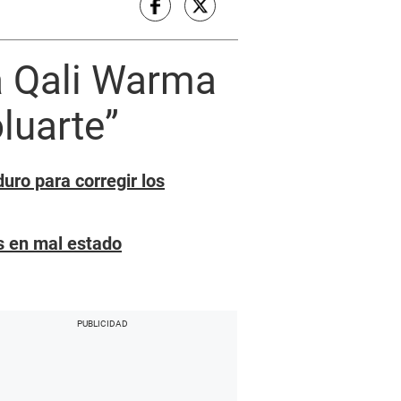
ma Qali Warma
luarte”
uro para corregir los
s en mal estado