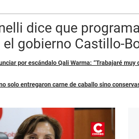
inelli dice que progra
 el gobierno Castillo-Bo
unciar por escándalo Qali Warma: “Trabajaré muy d
no solo entregaron carne de caballo sino conserva