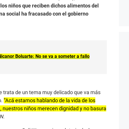
a los niños que reciben dichos alimentos del
ama social ha fracasado con el gobierno
icanor Boluarte: No se va a someter a fallo
 se trata de un tema muy delicado que va más
o.
“Acá estamos hablando de la vida de los
e, nuestros niños merecen dignidad y no basura
N.