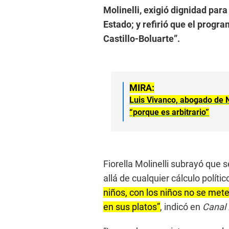
Molinelli, exigió dignidad par
Estado; y refirió que el progr
Castillo-Boluarte”.
MIRA:
Luis Vivanco, abogado de N
“porque es arbitrario”
Fiorella Molinelli subrayó que
allá de cualquier cálculo polític
niños, con los niños no se met
en sus platos”
, indicó en
Canal 