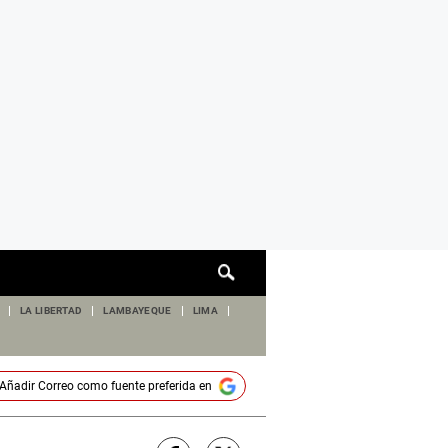
Cuadro
de
búsqueda
LA LIBERTAD
LAMBAYEQUE
LIMA
Añadir
Correo
como fuente preferida en