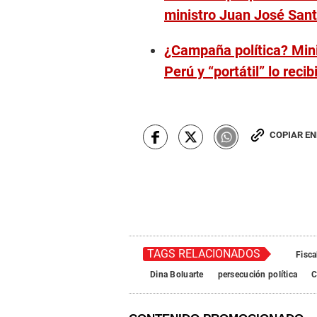
ministro Juan José San
¿Campaña política? Mini
Perú y “portátil” lo rec
COPIAR E
TAGS RELACIONADOS
Fisca
Dina Boluarte
persecución política
C