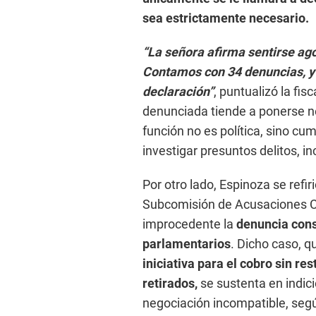
sea estrictamente necesario.
“La señora afirma sentirse ago
Contamos con 34 denuncias, y s
declaración”
, puntualizó la fis
denunciada tiende a ponerse ner
función no es política, sino cum
investigar presuntos delitos, i
Por otro lado, Espinoza se refir
Subcomisión de Acusaciones Co
improcedente la
denuncia cons
parlamentarios
. Dicho caso, q
iniciativa para el cobro sin re
retirados,
se sustenta en indic
negociación incompatible, según