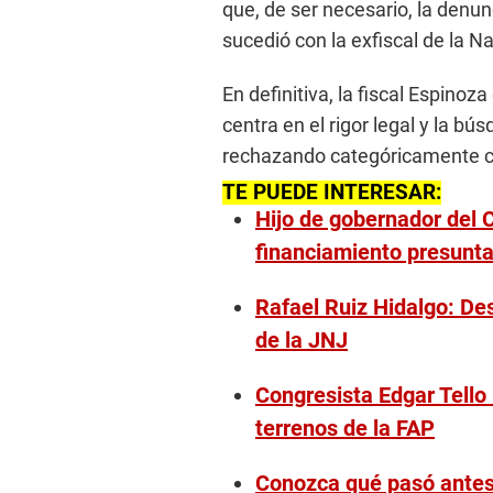
que, de ser necesario, la denun
sucedió con la exfiscal de la N
En definitiva, la fiscal Espinoz
centra en el rigor legal y la bús
rechazando categóricamente cu
TE PUEDE INTERESAR:
Hijo de gobernador del 
financiamiento presunt
Rafael Ruiz Hidalgo: D
de la JNJ
Congresista Edgar Tello
terrenos de la FAP
Conozca qué pasó antes,