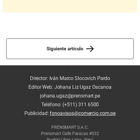
Siguiente artículo
Director: Iván Marco Slocovich Pardo
Editor Web: Johana Liz Ugaz Oscanoa
johana.ugaz@prensmart.pe
Teléfono: (+511) 311 6500
Publicidad:
fonoavisos@comercio.com.pe
PRENSMART S.A.C.
Prensmart Calle Paracas #532
Pueblo Libre, Lima - Perú