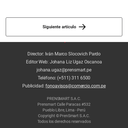
Siguiente artículo
Director: Iván Marco Slocovich Pardo
Editor Web: Johana Liz Ugaz Oscanoa
johana.ugaz@prensmart.pe
Teléfono: (+511) 311 6500
Publicidad:
fonoavisos@comercio.com.pe
PRENSMART S.A.C.
Prensmart Calle Paracas #532
Pueblo Libre, Lima - Perú
Copyright © PrenSmart S.A.C.
Todos los derechos reservados