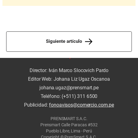
Siguiente artículo
Director: Iván Marco Slocovich Pardo
Editor Web: Johana Liz Ugaz Oscanoa
johana.ugaz@prensmart.pe
Teléfono: (+511) 311 6500
Publicidad:
fonoavisos@comercio.com.pe
PRENSMART S.A.C.
Prensmart Calle Paracas #532
Pueblo Libre, Lima - Perú
Copyright © PrenSmart S.A.C.