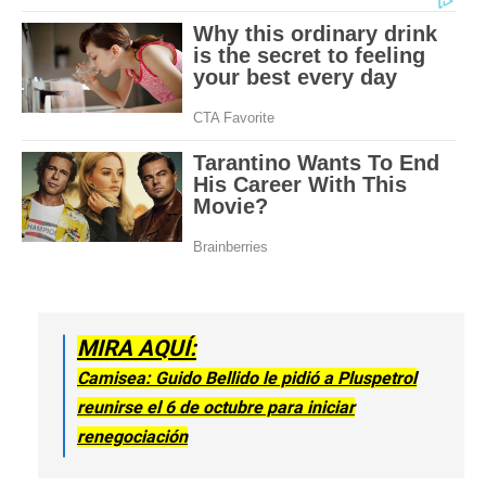
MIRA AQUÍ:
Camisea: Guido Bellido le pidió a Pluspetrol
reunirse el 6 de octubre para iniciar
renegociación