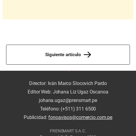
Siguiente artículo
Director: Iván Marco Slocovich Pardo
Editor Web: Johana Liz Ugaz Oscanoa
johana.ugaz@prensmart.pe
Teléfono: (+511) 311 6500
Publicidad:
fonoavisos@comercio.com.pe
PRENSMART S.A.C.