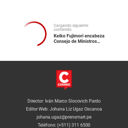
Cargando siguiente
contenido
Keiko Fujimori encabeza
Consejo de Ministros
para coordinar medidas
ante El Niño
Director: Iván Marco Slocovich Pardo
Editor Web: Johana Liz Ugaz Oscanoa
johana.ugaz@prensmart.pe
Teléfono: (+511) 311 6500