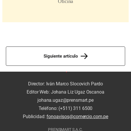
Siguiente artículo
Director: Iván Marco Slocovich Pardo
Editor Web: Johana Liz Ugaz Oscanoa
johana.ugaz@prensmart.pe
Teléfono: (+511) 311 6500
Publicidad:
fonoavisos@comercio.com.pe
PRENSMART S.A.C.