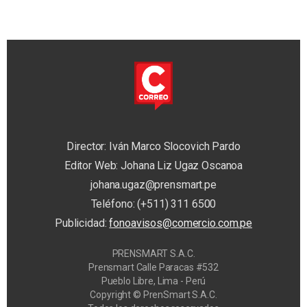
Director: Iván Marco Slocovich Pardo
Editor Web: Johana Liz Ugaz Oscanoa
johana.ugaz@prensmart.pe
Teléfono: (+511) 311 6500
Publicidad:
fonoavisos@comercio.com.pe
PRENSMART S.A.C.
Prensmart Calle Paracas #532
Pueblo Libre, Lima - Perú
Copyright © PrenSmart S.A.C.