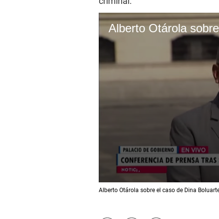
criminal.
Alberto Otárola sobre
0
Alberto Otárola sobre el caso de Dina Boluart
s
e
c
o