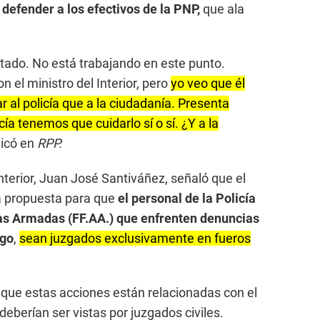
defender a los efectivos de la PNP,
que ala
stado. No está trabajando en este punto.
el ministro del Interior, pero
yo veo que él
 al policía que a la ciudadanía. Presenta
ía tenemos que cuidarlo sí o sí. ¿Y a la
dicó en
RPP.
nterior, Juan José Santiváñez, señaló que el
a propuesta para que
el personal de la Policía
as Armadas (FF.AA.) que enfrenten denuncias
ego
,
sean juzgados exclusivamente en fueros
 que estas acciones están relacionadas con el
deberían ser vistas por juzgados civiles.