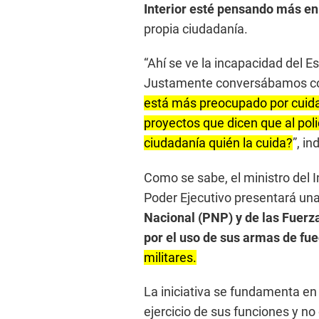
Interior esté pensando más en 
propia ciudadanía.
“Ahí se ve la incapacidad del E
Justamente conversábamos con 
está más preocupado por cuidar
proyectos que dicen que al polic
ciudadanía quién la cuida?
”, in
Como se sabe, el ministro del I
Poder Ejecutivo presentará un
Nacional (PNP) y de las Fuerz
por el uso de sus armas de fu
militares.
La iniciativa se fundamenta en
ejercicio de sus funciones y no 