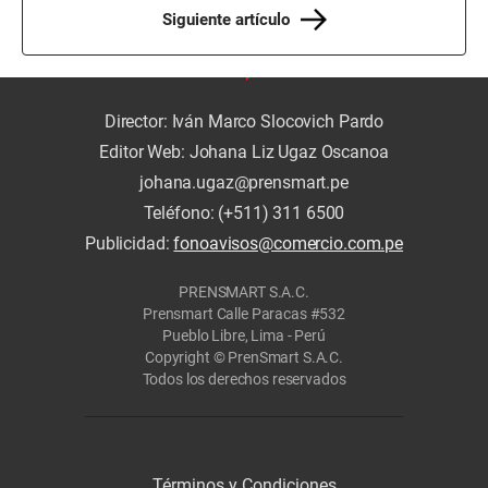
Siguiente artículo
Director: Iván Marco Slocovich Pardo
Editor Web: Johana Liz Ugaz Oscanoa
johana.ugaz@prensmart.pe
Teléfono: (+511) 311 6500
Publicidad:
fonoavisos@comercio.com.pe
PRENSMART S.A.C.
Prensmart Calle Paracas #532
Pueblo Libre, Lima - Perú
Copyright © PrenSmart S.A.C.
Todos los derechos reservados
Términos y Condiciones