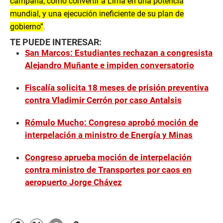
campaña, como convertir a Lima en una potencia
mundial, y una ejecución ineficiente de su plan de
gobierno”
.
TE PUEDE INTERESAR:
San Marcos: Estudiantes rechazan a congresista
Alejandro Muñante e impiden conversatorio
Fiscalía solicita 18 meses de prisión preventiva
contra Vladimir Cerrón por caso Antalsis
Rómulo Mucho: Congreso aprobó moción de
interpelación a ministro de Energía y Minas
Congreso aprueba moción de interpelación
contra ministro de Transportes por caos en
aeropuerto Jorge Chávez