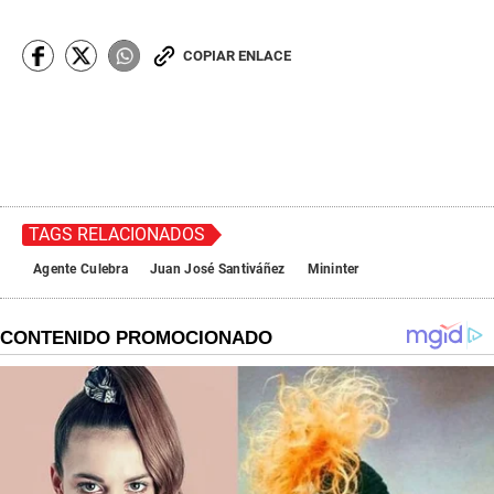
COPIAR ENLACE
TAGS RELACIONADOS
Agente Culebra
Juan José Santiváñez
Mininter