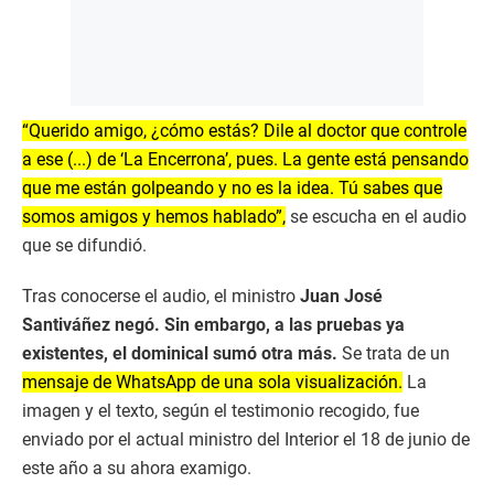
“Querido amigo, ¿cómo estás? Dile al doctor que controle
a ese (...) de ‘La Encerrona’, pues. La gente está pensando
que me están golpeando y no es la idea. Tú sabes que
somos amigos y hemos hablado”,
se escucha en el audio
que se difundió.
Tras conocerse el audio, el ministro
Juan José
Santiváñez negó. Sin embargo, a las pruebas ya
existentes, el dominical sumó otra más.
Se trata de un
mensaje de WhatsApp de una sola visualización.
La
imagen y el texto, según el testimonio recogido, fue
enviado por el actual ministro del Interior el 18 de junio de
este año a su ahora examigo.