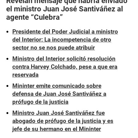
Revelan mensaje que habría enviado
el ministro Juan José Santiváñez al
agente “Culebra”
Presidente del Poder Judicial a ministro
del Interior: La incompetencia de otro
sector no se nos puede atribuir
Ministro del Interior solicitó resolución
contra Harvey Colchado, pese a que era
reservada
Mininter emite comunicado sobre
defensa de Juan José Santiváñez a
prófugo de la justicia
Ministro Juan José Santiváñez fue
abogado de prófugo de la justicia y es
jefe de su hermano en el Mininter