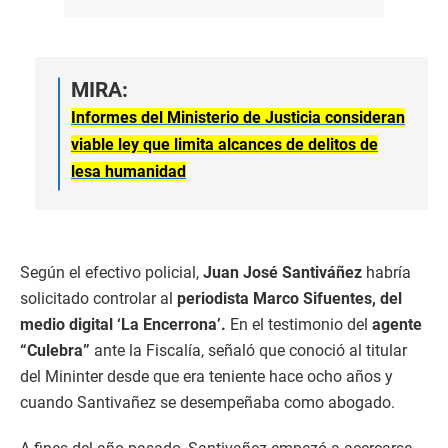
MIRA:
Informes del Ministerio de Justicia consideran
viable ley que limita alcances de delitos de
lesa humanidad
Según el efectivo policial,
Juan José Santiváñez
habría
solicitado controlar al
periodista Marco Sifuentes, del
medio digital ‘La Encerrona’.
En el testimonio del
agente
“Culebra”
ante la Fiscalía, señaló que conoció al titular
del Mininter desde que era teniente hace ocho años y
cuando Santivañez se desempeñaba como abogado.