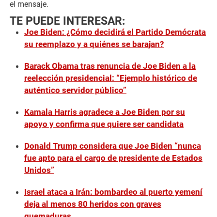
el mensaje.
TE PUEDE INTERESAR:
Joe Biden: ¿Cómo decidirá el Partido Demócrata
su reemplazo y a quiénes se barajan?
Barack Obama tras renuncia de Joe Biden a la
reelección presidencial: “Ejemplo histórico de
auténtico servidor público”
Kamala Harris agradece a Joe Biden por su
apoyo y confirma que quiere ser candidata
Donald Trump considera que Joe Biden “nunca
fue apto para el cargo de presidente de Estados
Unidos”
Israel ataca a Irán: bombardeo al puerto yemení
deja al menos 80 heridos con graves
quemaduras