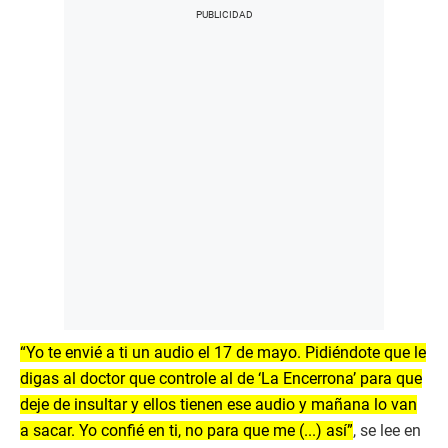
“Yo te envié a ti un audio el 17 de mayo. Pidiéndote que le
digas al doctor que controle al de ‘La Encerrona’ para que
deje de insultar y ellos tienen ese audio y mañana lo van
a sacar. Yo confié en ti, no para que me (...) así”
, se lee en