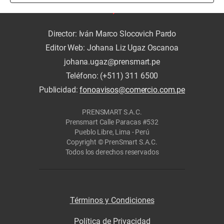
Director: Iván Marco Slocovich Pardo
Editor Web: Johana Liz Ugaz Oscanoa
johana.ugaz@prensmart.pe
Teléfono: (+511) 311 6500
Publicidad:
fonoavisos@comercio.com.pe
PRENSMART S.A.C.
Prensmart Calle Paracas #532
Pueblo Libre, Lima - Perú
Copyright © PrenSmart S.A.C.
Todos los derechos reservados
Términos y Condiciones
Política de Privacidad