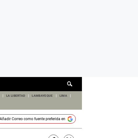
Cuadro
de
búsqueda
LA LIBERTAD
LAMBAYEQUE
LIMA
Añadir
Correo
como fuente preferida en