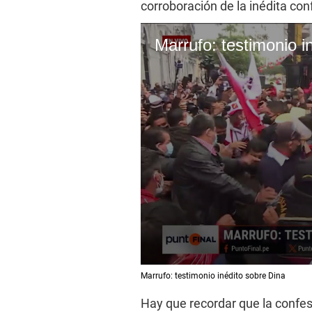
corroboración de la inédita con
Marrufo: testimonio i
0
Marrufo: testimonio inédito sobre Dina
s
e
Hay que recordar que la confe
c