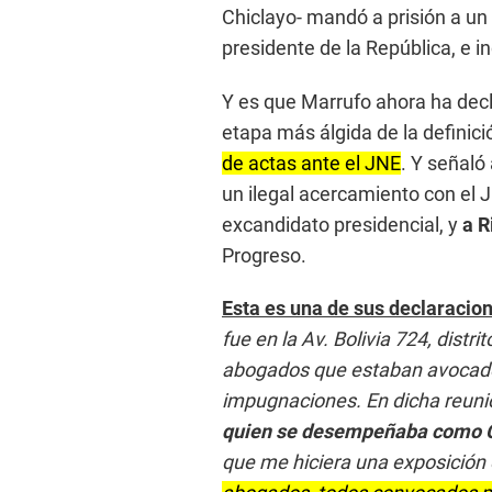
o
Chiclayo-
mandó a prisión a un 
n
d
presidente de la República, e i
s
o
f
Y es que Marrufo ahora ha decl
5
m
etapa más álgida de la definició
i
n
de actas ante el JNE
. Y señaló
u
un ilegal acercamiento con el J
t
e
excandidato presidencial, y
a R
s
,
Progreso.
0
V
o
Esta es una de sus declaracio
l
u
fue en la Av. Bolivia 724, distr
m
abogados que estaban avocados
e
9
impugnaciones. En dicha reun
0
%
quien se desempeñaba como C
que me hiciera una exposición