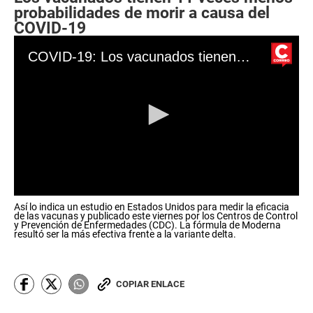
probabilidades de morir a causa del
COVID-19
COVID-19: Los vacunados tienen 11 veces menos probabilidades de morir a causa del virus
0
Así lo indica un estudio en Estados Unidos para medir la eficacia
s
de las vacunas y publicado este viernes por los Centros de Control
e
y Prevención de Enfermedades (CDC). La fórmula de Moderna
c
resultó ser la más efectiva frente a la variante delta.
o
n
d
s
COPIAR ENLACE
o
f
0