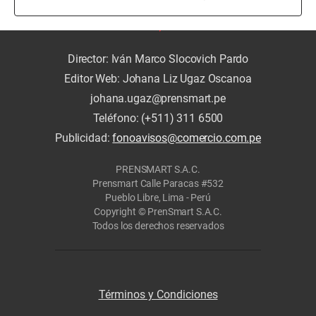
Director: Iván Marco Slocovich Pardo
Editor Web: Johana Liz Ugaz Oscanoa
johana.ugaz@prensmart.pe
Teléfono: (+511) 311 6500
Publicidad:
fonoavisos@comercio.com.pe
PRENSMART S.A.C.
Prensmart Calle Paracas #532
Pueblo Libre, Lima - Perú
Copyright © PrenSmart S.A.C.
Todos los derechos reservados
Términos y Condiciones