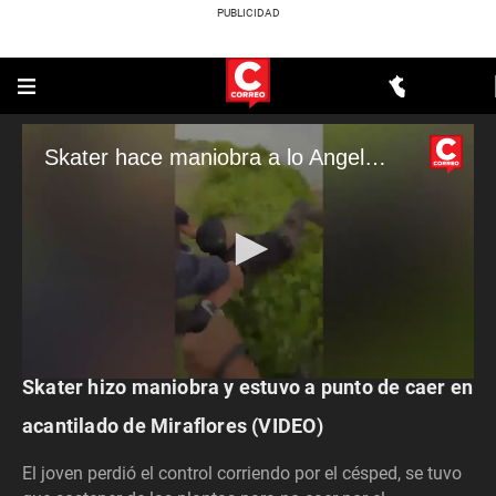
Skater hace maniobra a lo Angelo Caro y casi cae al acantilado de la Costa Verde
ACTUALIDAD
Skater hizo maniobra y estuvo a punto de caer en
0
seconds
of
acantilado de Miraflores (VIDEO)
59
seconds
El joven perdió el control corriendo por el césped, se tuvo