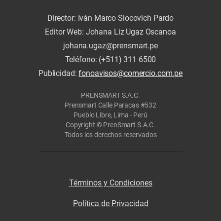
Director: Iván Marco Slocovich Pardo
Editor Web: Johana Liz Ugaz Oscanoa
johana.ugaz@prensmart.pe
Teléfono: (+511) 311 6500
Publicidad:
fonoavisos@comercio.com.pe
PRENSMART S.A.C.
Prensmart Calle Paracas #532
Pueblo Libre, Lima - Perú
Copyright © PrenSmart S.A.C.
Todos los derechos reservados
Términos y Condiciones
Política de Privacidad