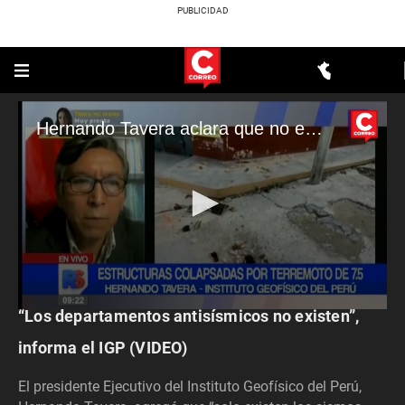
Hernando Tavera aclara que no existen los edificios antisísmicos
ACTUALIDAD
“Los departamentos antisísmicos no existen”,
0
seconds
of
informa el IGP (VIDEO)
1
minute,
El presidente Ejecutivo del Instituto Geofísico del Perú,
55
seconds