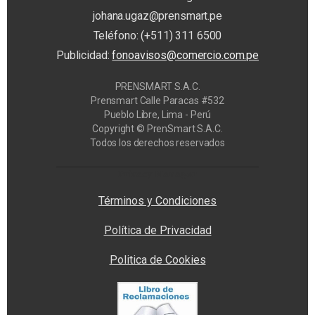
johana.ugaz@prensmart.pe
Teléfono: (+511) 311 6500
Publicidad:
fonoavisos@comercio.com.pe
PRENSMART S.A.C.
Prensmart Calle Paracas #532
Pueblo Libre, Lima - Perú
Copyright © PrenSmart S.A.C.
Todos los derechos reservados
Privacy Manager
Términos y Condiciones
Política de Privacidad
Politica de Cookies