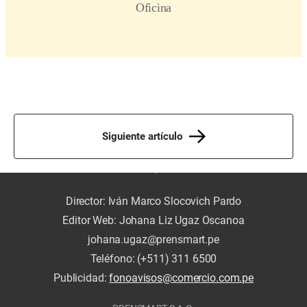
Siguiente artículo
Director: Iván Marco Slocovich Pardo
Editor Web: Johana Liz Ugaz Oscanoa
johana.ugaz@prensmart.pe
Teléfono: (+511) 311 6500
Publicidad:
fonoavisos@comercio.com.pe