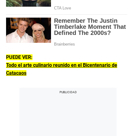
PUEDE VER:
Todo el arte culinario reunido en el Bicentenario de
Catacaos