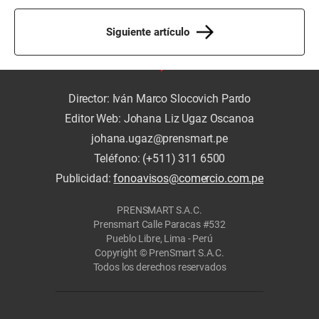
Siguiente artículo
Director: Iván Marco Slocovich Pardo
Editor Web: Johana Liz Ugaz Oscanoa
johana.ugaz@prensmart.pe
Teléfono: (+511) 311 6500
Publicidad:
fonoavisos@comercio.com.pe
PRENSMART S.A.C.
Prensmart Calle Paracas #532
Pueblo Libre, Lima - Perú
Copyright © PrenSmart S.A.C.
Todos los derechos reservados