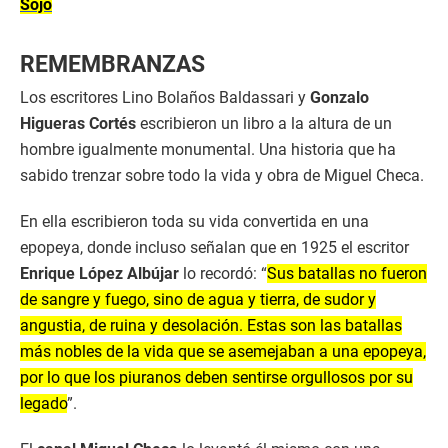
Sojo
REMEMBRANZAS
Los escritores Lino Bolaños Baldassari y
Gonzalo
Higueras Cortés
escribieron un libro a la altura de un
hombre igualmente monumental. Una historia que ha
sabido trenzar sobre todo la vida y obra de Miguel Checa.
En ella escribieron toda su vida convertida en una
epopeya, donde incluso señalan que en 1925 el escritor
Enrique López Albújar
lo recordó: “
Sus batallas no fueron
de sangre y fuego, sino de agua y tierra, de sudor y
angustia, de ruina y desolación. Estas son las batallas
más nobles de la vida que se asemejaban a una epopeya,
por lo que los piuranos deben sentirse orgullosos por su
legado
”.