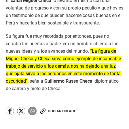
El
canal Miguel Checa
lo levantó él mismo con una
voluntad de progreso y con su propio peculio y que hoy es
un testimonio de que pueden hacerse cosas buenas en el
Perú y hacerlas bien sostenible y transparente.
Su figura fue muy recordada por entonces, pues no
cerraba las puertas a nadie, era un hombre abierto a las
nuevas ideas y a los avances del mundo.
“La figura de
Miguel Checa y Checa sirva como ejemplo de incansable
trabajo de servicio a los demás, nos ha dejado una luz
que ojalá sirva a los peruanos en este momento de tanta
oscuridad”
, señala
Guillermo Russo Checa
, diplomático
de carrera y nieto de Checa.
COPIAR ENLACE