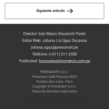
Siguiente artículo
Director: Iván Marco Slocovich Pardo
Editor Web: Johana Liz Ugaz Oscanoa
johana.ugaz@prensmart.pe
Teléfono: (+511) 311 6500
Publicidad:
fonoavisos@comercio.com.pe
PRENSMART S.A.C.
Prensmart Calle Paracas #532
Pueblo Libre, Lima - Perú
Copyright © PrenSmart S.A.C.
Todos los derechos reservados