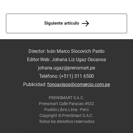
Siguiente artículo
Director: Iván Marco Slocovich Pardo
Editor Web: Johana Liz Ugaz Oscanoa
johana.ugaz@prensmart.pe
Teléfono: (+511) 311 6500
Publicidad:
fonoavisos@comercio.com.pe
PRENSMART S.A.C.
Prensmart Calle Paracas #532
Pueblo Libre, Lima - Perú
Copyright © PrenSmart S.A.C.
Todos los derechos reservados