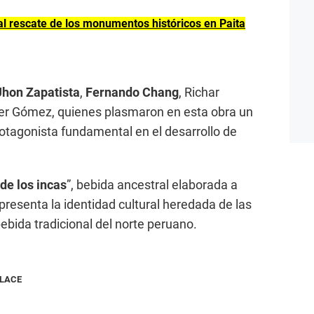
 al rescate de los monumentos históricos en Paita
Jhon Zapatista
,
Fernando Chang
, Richar
ber Gómez, quienes plasmaron en esta obra un
rotagonista fundamental en el desarrollo de
de los incas
”, bebida ancestral elaborada a
resenta la identidad cultural heredada de las
ebida tradicional del norte peruano.
NLACE