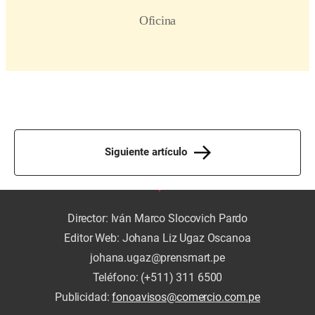
Siguiente artículo
Director: Iván Marco Slocovich Pardo
Editor Web: Johana Liz Ugaz Oscanoa
johana.ugaz@prensmart.pe
Teléfono: (+511) 311 6500
Publicidad:
fonoavisos@comercio.com.pe