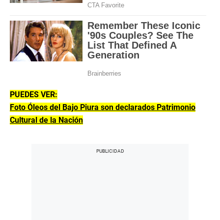
PUEDES VER:
Foto Óleos del Bajo Piura son declarados Patrimonio
Cultural de la Nación