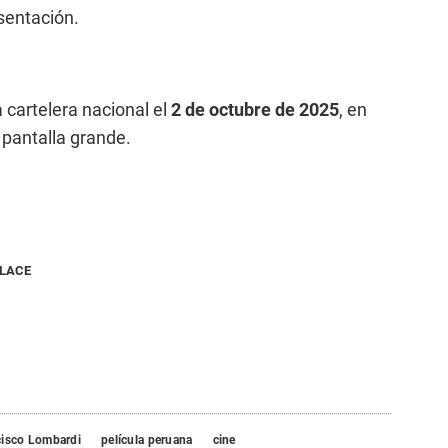
esentación.
a cartelera nacional el
2 de octubre de 2025
, en
 pantalla grande.
NLACE
cisco Lombardi
película peruana
cine