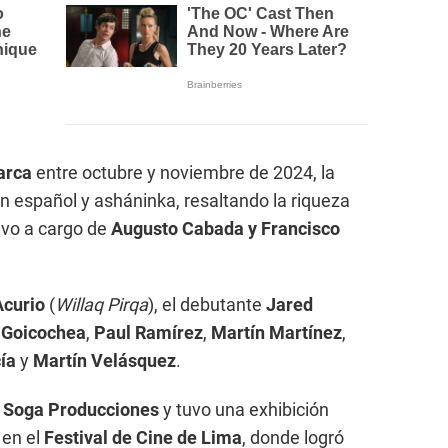
arca
entre octubre y noviembre de 2024, la
 español y asháninka, resaltando la riqueza
tuvo a cargo de
Augusto Cabada y Francisco
Acurio
(
Willaq Pirqa
), el debutante
Jared
z Goicochea
,
Paul Ramírez
,
Martín Martínez
,
ía
y
Martín Velásquez
.
 Soga Producciones
y tuvo una exhibición
 en el
Festival de Cine de Lima
, donde logró