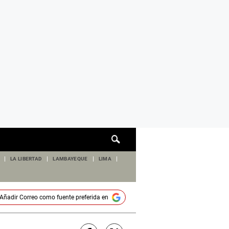
Cuadro
de
búsqueda
LA LIBERTAD
LAMBAYEQUE
LIMA
Añadir
Correo
como fuente preferida en