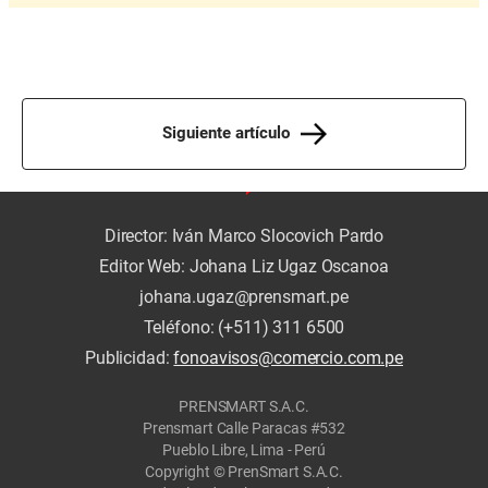
Siguiente artículo
Director: Iván Marco Slocovich Pardo
Editor Web: Johana Liz Ugaz Oscanoa
johana.ugaz@prensmart.pe
Teléfono: (+511) 311 6500
Publicidad:
fonoavisos@comercio.com.pe
PRENSMART S.A.C.
Prensmart Calle Paracas #532
Pueblo Libre, Lima - Perú
Copyright © PrenSmart S.A.C.