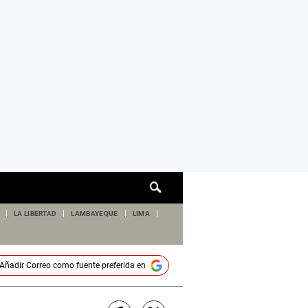
Cuadro
de
búsqueda
LA LIBERTAD
LAMBAYEQUE
LIMA
Añadir
Correo
como fuente preferida en