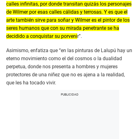
calles infinitas, por donde transitan quizás los personajes
de Wilmer por esas calles cálidas y terrosas. Y es que el
arte también sirve para soñar y Wilmer es el pintor de los
seres humanos que con su mirada penetrante se ha
decidido a conquistar su porveni
r”.
Asimismo, enfatiza que “en las pinturas de Lalupú hay un
eterno movimiento como el del cosmos o la dualidad
perpetua, donde nos presenta a hombres y mujeres
protectores de una niñez que no es ajena a la realidad,
que les ha tocado vivir.