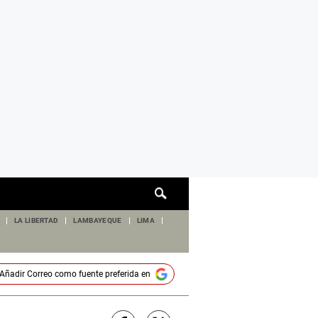
Cuadro
de
búsqueda
LA LIBERTAD
LAMBAYEQUE
LIMA
Añadir
Correo
como fuente preferida en