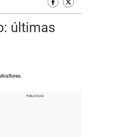
o: últimas
e
Miraflores.