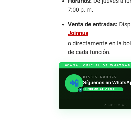
Horarios:
De jueves a lun
7:00 p. m.
Venta de entradas:
Disp
Joinnus
o directamente en la bol
de cada función.
CANAL OFICIAL DE WHATSAP
DIARIO CORREO
📲
Síguenos en WhatsApp 
UNIRME AL CANAL →
✓
📍 NOTICIAS 