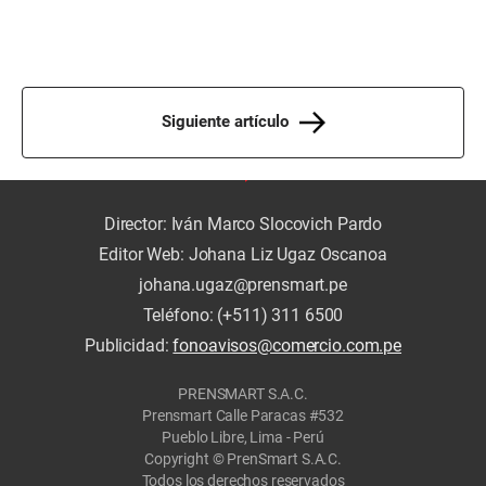
Siguiente artículo
Director: Iván Marco Slocovich Pardo
Editor Web: Johana Liz Ugaz Oscanoa
johana.ugaz@prensmart.pe
Teléfono: (+511) 311 6500
Publicidad:
fonoavisos@comercio.com.pe
PRENSMART S.A.C.
Prensmart Calle Paracas #532
Pueblo Libre, Lima - Perú
Copyright © PrenSmart S.A.C.
Todos los derechos reservados