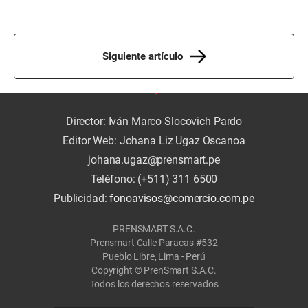
Siguiente artículo
Director: Iván Marco Slocovich Pardo
Editor Web: Johana Liz Ugaz Oscanoa
johana.ugaz@prensmart.pe
Teléfono: (+511) 311 6500
Publicidad:
fonoavisos@comercio.com.pe
PRENSMART S.A.C.
Prensmart Calle Paracas #532
Pueblo Libre, Lima - Perú
Copyright © PrenSmart S.A.C.
Todos los derechos reservados