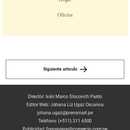
Siguiente artículo
Director: Iván Marco Slocovich Pardo
Editor Web: Johana Liz Ugaz Oscanoa
johana.ugaz@prensmart.pe
Teléfono: (+511) 311 6500
Publicidad:
fonoavisos@comercio.com.pe