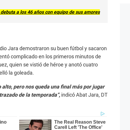
 debuta a los 46 años con equipo de sus amores
io Jara demostraron su buen fútbol y sacaron
sentó complicado en los primeros minutos de
ez, quien se vistió de héroe y anotó cuatro
lló la goleada.
 alto, pero nos queda una final más por jugar
 trazado de la temporada”,
indicó Abat Jara, DT