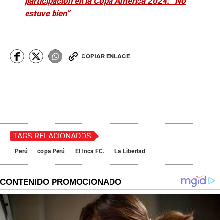
participación en la Copa América 2024: “No
estuve bien”
COPIAR ENLACE
TAGS RELACIONADOS
Perú
copa Perú
El Inca FC.
La Libertad