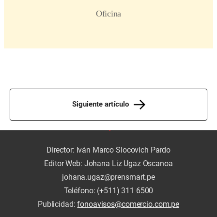
Siguiente artículo
Director: Iván Marco Slocovich Pardo
Editor Web: Johana Liz Ugaz Oscanoa
johana.ugaz@prensmart.pe
Teléfono: (+511) 311 6500
Publicidad:
fonoavisos@comercio.com.pe