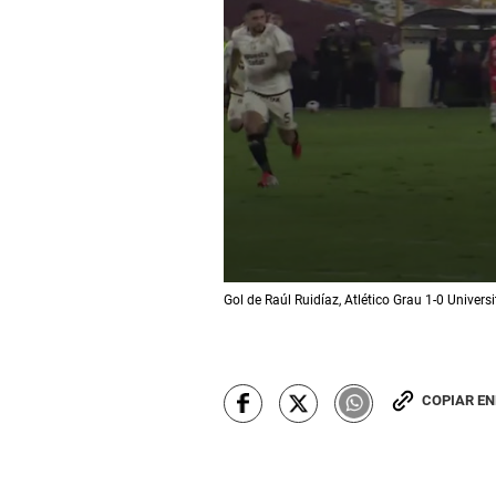
0
Gol de Raúl Ruidíaz, Atlético Grau 1-0 Univer
s
e
c
o
n
d
COPIAR E
s
o
f
2
3