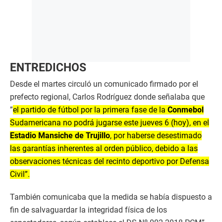
ENTREDICHOS
Desde el martes circuló un comunicado firmado por el
prefecto regional, Carlos Rodríguez donde señalaba que
”
el partido de fútbol por la primera fase de la
Conmebol
Sudamericana no podrá jugarse este jueves 6 (hoy), en el
Estadio Mansiche de Trujillo
, por haberse desestimado
las garantías inherentes al orden público, debido a las
observaciones técnicas del recinto deportivo por Defensa
Civil”.
También comunicaba que la medida se había dispuesto a
fin de salvaguardar la integridad física de los