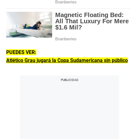
PUEDES VER:
Atlético Grau jugará la Copa Sudamericana sin público