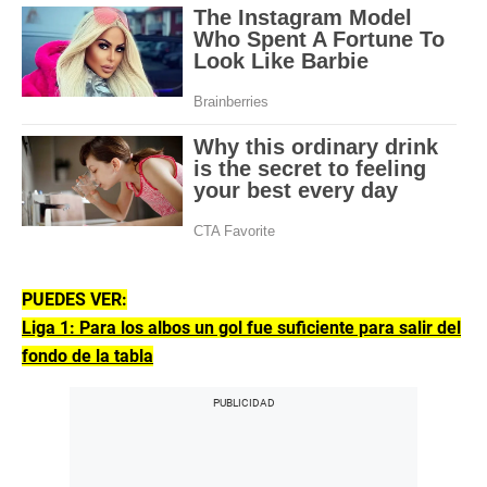
PUEDES VER:
Liga 1: Para los albos un gol fue suficiente para salir del
fondo de la tabla