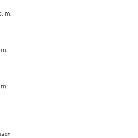
p. m.
. m.
. m.
NLACE