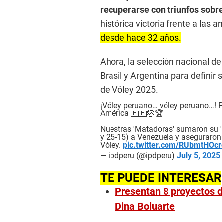
recuperarse con triunfos sobre
histórica victoria frente a las a
desde hace 32 años.
Ahora, la selección nacional de
Brasil y Argentina para definir 
de Vóley 2025.
¡Vóley peruano… vóley peruano…! P
América 🇵🇪🏐🏆
Nuestras 'Matadoras' sumaron su 'ha
y 25-15) a Venezuela y aseguraron 
Vóley.
pic.twitter.com/RUbmtHOcr
— ipdperu (@ipdperu)
July 5, 2025
TE PUEDE INTERESAR
Presentan 8 proyectos d
Dina Boluarte