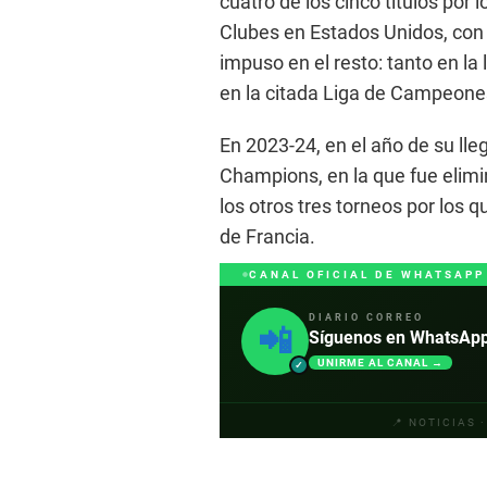
cuatro de los cinco títulos por 
Clubes en Estados Unidos, con l
impuso en el resto: tanto en la
en la citada Liga de Campeone
En 2023-24, en el año de su lleg
Champions, en la que fue elimi
los otros tres torneos por los 
de Francia.
CANAL OFICIAL DE WHATSAPP
DIARIO CORREO
📲
Síguenos en WhatsApp y
UNIRME AL CANAL →
✓
📍 NOTICIAS 