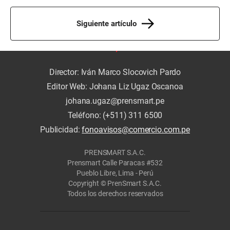
Siguiente artículo
Director: Iván Marco Slocovich Pardo
Editor Web: Johana Liz Ugaz Oscanoa
johana.ugaz@prensmart.pe
Teléfono: (+511) 311 6500
Publicidad:
fonoavisos@comercio.com.pe
PRENSMART S.A.C.
Prensmart Calle Paracas #532
Pueblo Libre, Lima - Perú
Copyright © PrenSmart S.A.C.
Todos los derechos reservados