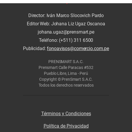
Director: Iván Marco Slocovich Pardo
Editor Web: Johana Liz Ugaz Oscanoa
johana.ugaz@prensmart.pe
Teléfono: (+511) 311 6500
Publicidad:
fonoavisos@comercio.com.pe
PRENSMART S.A.C.
Prensmart Calle Paracas #532
Pueblo Libre, Lima - Perú
Copyright © PrenSmart S.A.C.
Todos los derechos reservados
Términos y Condiciones
Política de Privacidad